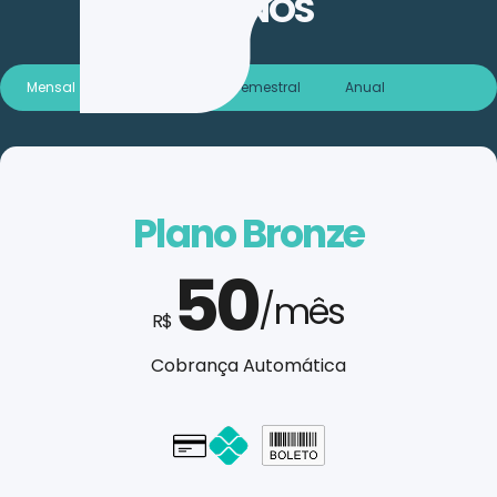
PLANOS
Mensal
Trimestral
Semestral
Anual
Plano Bronze
50
/mês
R$
Cobrança Automática
Cartão - em até 1x