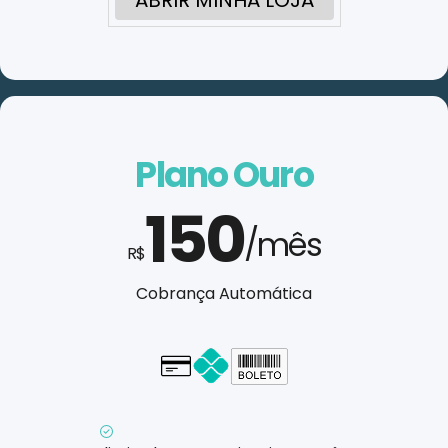
ABRIR MINHA LOJA
Plano Ouro
150
/mês
R$
Cobrança Automática
Cartão - em até 1x