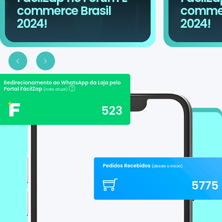
commerce Brasil
commer
2024!
2024!
Slide anterior
Proximo slide