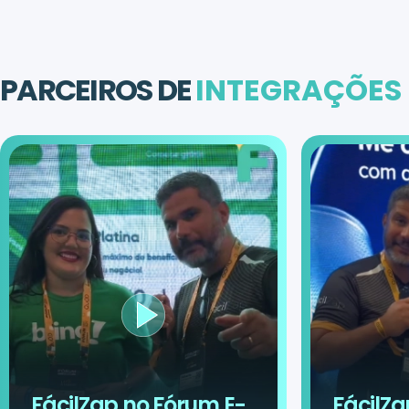
PARCEIROS DE
INTEGRAÇÕES
FácilZap no Fórum E-
FácilZa