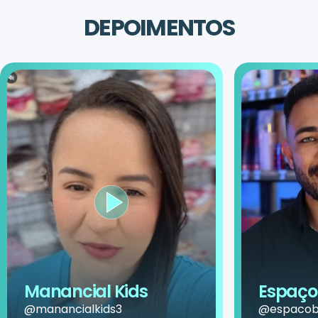
DEPOIMENTOS
Manancial Kids
Espaço 
@manancialkids3
@espacobe